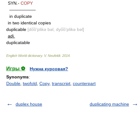
SYN.-
COPY
——————
in duplicate
in two identical copies
duplicable
[do͞o′plikə bəl, dyo͞o′plikə bəl]
adj.
duplicatable
English World dictionary
.
V. Neufeldt
.
2014
.
Игры ⚽
Нужна курсовая?
Synonyms
:
Double
,
twofold
,
Copy
,
transcript
,
counterpart
duplex house
duplicating machine