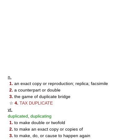
n.
1.
an exact copy or reproduction; replica; facsimile
2.
a counterpart or double
3.
the game of duplicate bridge
☆
4.
TAX DUPLICATE
vt.
duplicated
,
duplicating
1.
to make double or twofold
2.
to make an exact copy or copies of
3.
to make, do, or cause to happen again