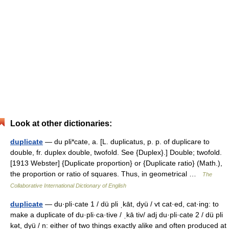
Look at other dictionaries:
duplicate
— du pli*cate, a. [L. duplicatus, p. p. of duplicare to
double, fr. duplex double, twofold. See {Duplex}.] Double; twofold.
[1913 Webster] {Duplicate proportion} or {Duplicate ratio} (Math.),
the proportion or ratio of squares. Thus, in geometrical …
The
Collaborative International Dictionary of English
duplicate
— du·pli·cate 1 / dü pli ˌkāt, dyü / vt cat·ed, cat·ing: to
make a duplicate of du·pli·ca·tive / ˌkā tiv/ adj du·pli·cate 2 / dü pli
kət, dyü / n: either of two things exactly alike and often produced at